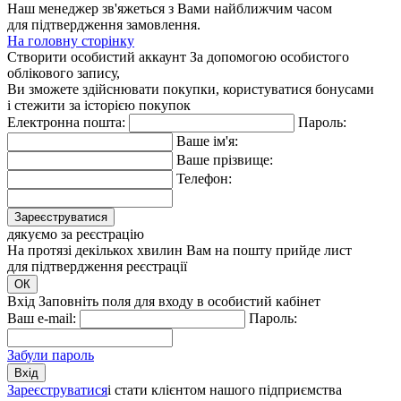
Наш менеджер зв'яжеться з Вами найближчим часом
для підтвердження замовлення.
На головну сторінку
Створити особистий аккаунт
За допомогою особистого
облікового запису,
Ви зможете здійснювати покупки, користуватися бонусами
і стежити за історією покупок
Електронна пошта:
Пароль:
Ваше ім'я:
Ваше прізвище:
Телефон:
Зареєструватися
дякуємо за реєстрацію
На протязі декількох хвилин Вам на пошту прийде лист
для підтвердження реєстрації
ОК
Вхід
Заповніть поля для входу в особистий кабінет
Ваш e-mail:
Пароль:
Забули пароль
Вхiд
Зареєструватися
і стати клієнтом нашого підприємства