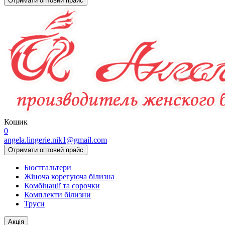
Отримати оптовий прайс
Кошик
0
angela.lingerie.nik1@gmail.com
Отримати оптовий прайс
Бюстгальтери
Жіноча корегуюча білизна
Комбінації та сорочки
Комплекти білизни
Труси
Акцiя