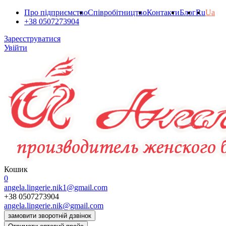
Про підприємство
Співробітництво
Контакти
Блог
Ru
Ua
+38 0507273904
Зареєструватися
Увійти
Кошик
0
angela.lingerie.nik1@gmail.com
+38 0507273904
angela.lingerie.nik@gmail.com
замовити зворотній дзвінок