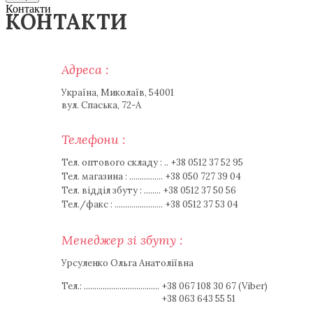
Контакти
КОНТАКТИ
Адреса :
Україна, Миколаїв, 54001
вул. Спаська, 72-А
Телефони :
Тел. оптового складу : ..
+38 0512 37 52 95
Тел. магазина : ................
+38 050 727 39 04
Тел. відділ збуту : ........
+38 0512 37 50 56
Тел./факс : .......................
+38 0512 37 53 04
Менеджер зі збуту :
Урсуленко Ольга Анатоліївна
Тел.: ....................................
+38 067 108 30 67 (Viber)
+38 063 643 55 51