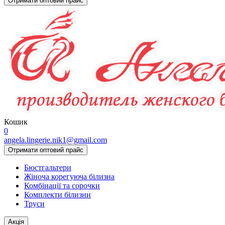
Отримати оптовий прайс
Кошик
0
angela.lingerie.nik1@gmail.com
Отримати оптовий прайс
Бюстгальтери
Жіноча корегуюча білизна
Комбінації та сорочки
Комплекти білизни
Труси
Акцiя