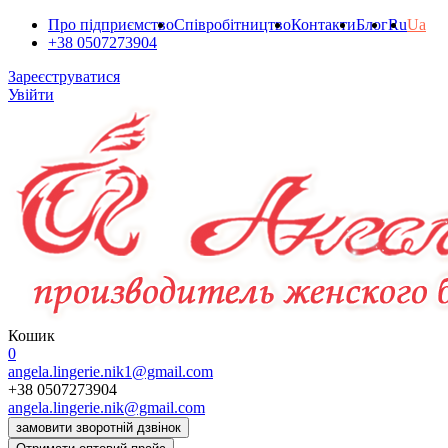
Про підприємство
Співробітництво
Контакти
Блог
Ru
Ua
+38 0507273904
Зареєструватися
Увійти
Кошик
0
angela.lingerie.nik1@gmail.com
+38 0507273904
angela.lingerie.nik@gmail.com
замовити зворотній дзвінок