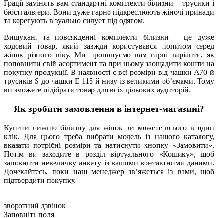
Грації замінять вам стандартні комплекти білизни – трусики і
бюстгальтери. Вони дуже гарно підкреслюють жіночі принади
та корегують візуально силует під одягом.
Вишукані та повсякденні комплекти білизни – це дуже
ходовий товар, який завжди користувався попитом серед
жінок різного віку. Ми пропонуємо вам гарні варіанти, як
поповнити свій асортимент та при цьому заощадити кошти на
покупку продукції. В наявності є всі розміри від чашки А70 й
трусиків S до чашки Е 115 й низу із великими об’ємами. Тому
ви зможете підібрати товар для всіх цільових аудиторій.
Як зробити замовлення в інтернет-магазині?
Купити нижню білизну для жінок ви можете всього в один
клік. Для цього треба вибрати модель із нашого каталогу,
вказати потрібні розміри та натиснути кнопку «Замовити».
Потім ви заходите в розділ віртуального «Кошику», щоб
заповнити невеличку анкету із вашими контактними даними.
Дочекайтесь, поки наш менеджер зв’яжеться із вами, щоб
підтвердити покупку.
зворотний дзвінок
Заповніть поля