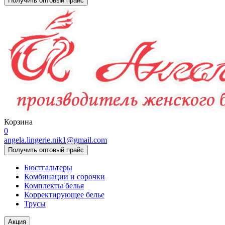
Получить оптовый прайс
Корзина
0
angela.lingerie.nik1@gmail.com
Получить оптовый прайс
Бюстгальтеры
Комбинации и сорочки
Комплекты белья
Корректирующее белье
Трусы
Акция