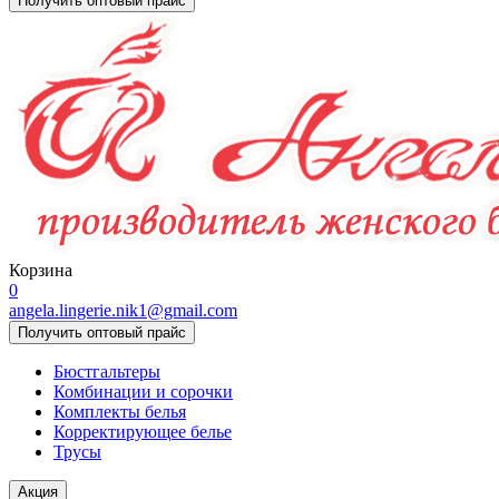
Получить оптовый прайс
Корзина
0
angela.lingerie.nik1@gmail.com
Получить оптовый прайс
Бюстгальтеры
Комбинации и сорочки
Комплекты белья
Корректирующее белье
Трусы
Акция