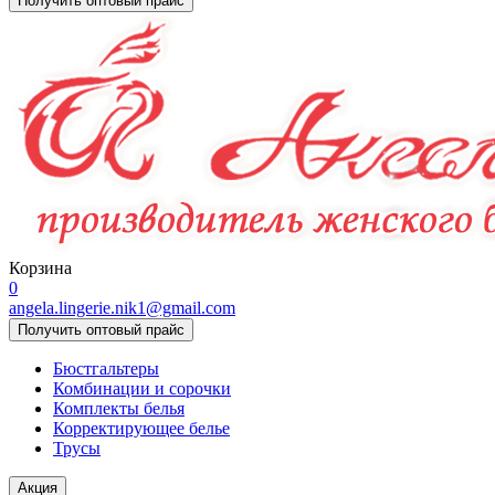
Получить оптовый прайс
Корзина
0
angela.lingerie.nik1@gmail.com
Получить оптовый прайс
Бюстгальтеры
Комбинации и сорочки
Комплекты белья
Корректирующее белье
Трусы
Акция