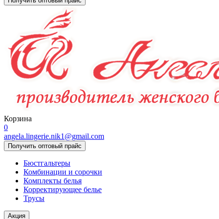
Получить оптовый прайс
Корзина
0
angela.lingerie.nik1@gmail.com
Получить оптовый прайс
Бюстгальтеры
Комбинации и сорочки
Комплекты белья
Корректирующее белье
Трусы
Акция